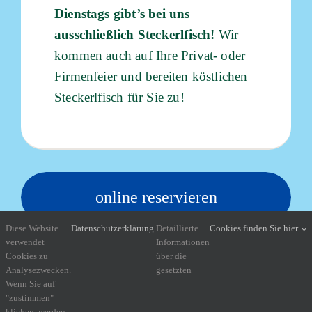
Dienstags gibt’s bei uns
ausschließlich Steckerlfisch!
Wir
kommen auch auf Ihre Privat- oder
Firmenfeier und bereiten köstlichen
Steckerlfisch für Sie zu!
online reservieren
Diese Website
Datenschutzerklärung.
Detaillierte
Cookies finden Sie hier.
telefonische Anfragen unter +43 676 654 77 41
verwendet
Informationen
Cookies zu
über die
Analysezwecken.
gesetzten
Wenn Sie auf
"zustimmen"
klicken, werden